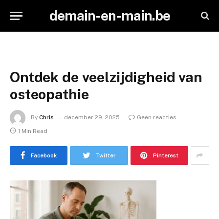
demain-en-main.be
Ontdek de veelzijdigheid van
osteopathie
By
Chris
december 29, 2025
Geen reacties
1 Min Read
Facebook
Twitter
Pinterest