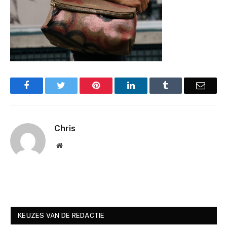
Facebook
Twitter
Pinterest
LinkedIn
Tumblr
Email
Chris
Website
KEUZES VAN DE REDACTIE