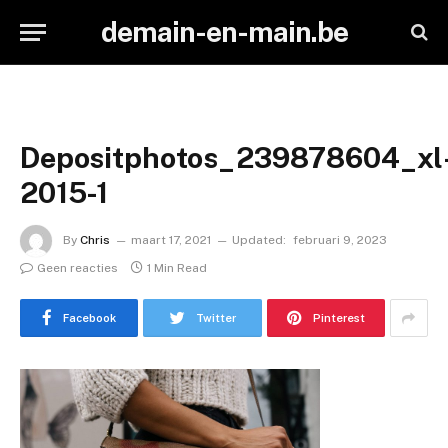
demain-en-main.be
Depositphotos_239878604_xl
2015-1
By
Chris
maart 17, 2021
Updated:
februari 9, 2023
Geen reacties
1 Min Read
Facebook
Twitter
Pinterest