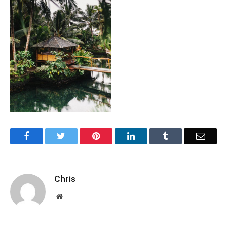
Facebook
Twitter
Pinterest
LinkedIn
Tumblr
Email
Chris
Website