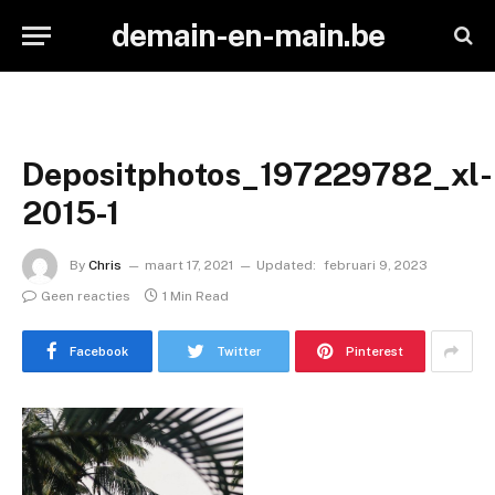
demain-en-main.be
Depositphotos_197229782_xl-
2015-1
By
Chris
maart 17, 2021
Updated:
februari 9, 2023
Geen reacties
1 Min Read
Facebook
Twitter
Pinterest